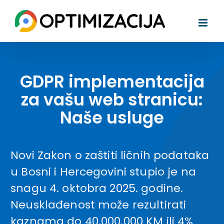
Skip
to
content
GDPR implementacija
za vašu web stranicu:
Naše usluge
Novi Zakon o zaštiti ličnih podataka
u Bosni i Hercegovini stupio je na
snagu 4. oktobra 2025. godine.
Neusklađenost može rezultirati
kaznama do 40.000.000 KM ili 4%