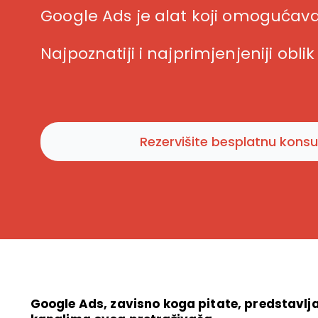
Google Ads je alat koji omogućava 
Najpoznatiji i najprimjenjeniji obl
Rezervišite besplatnu konsul
Google Ads, zavisno koga pitate, predstavlja