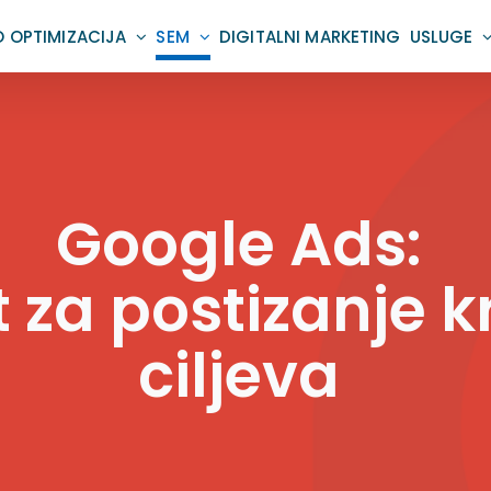
O OPTIMIZACIJA
SEM
DIGITALNI MARKETING
USLUGE
Google Ads:
at za postizanje 
ciljeva