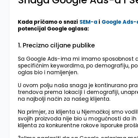
Kada pričamo o snazi
SEM-a
i
Google Ads-
potencijal Google oglasa:
1. Precizno ciljane publike
Sa Google Ads-ima mi imamo sposobnost da k
specifičnim keywordima, po demografiju, po l
oglas bio i namijenjen.
U ovom polju naša snaga je kontinurano prać
trendova prema lokaciji i demografiji, unapr
na najbolji način za našeg klijenta.
Na primjer, za klijenta u Njemačkoj smo vodi
svojih proizvoda nije bio u mogućnosti da ih 
klijenta za konkurentne rokove isporuke proši