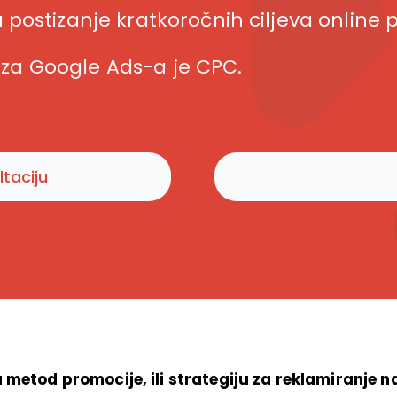
postizanje kratkoročnih ciljeva online 
ik za Google Ads-a je CPC.
taciju
 metod promocije, ili strategiju za reklamiranje 