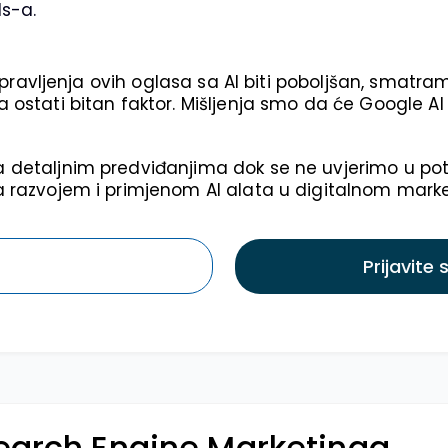
ds-a.
 pravljenja ovih oglasa sa AI biti poboljšan, smatram
 ostati bitan faktor. Mišljenja smo da će Google AI
detaljnim predviđanjima dok se ne uvjerimo u potenc
 razvojem i primjenom AI alata u digitalnom market
Prijavite
earch Engine Marketinga