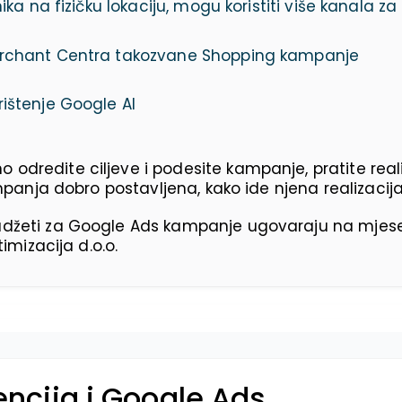
ka na fizičku lokaciju, mogu koristiti više kanala z
erchant Centra takozvane Shopping kampanje
ištenje Google AI
odredite ciljeve i podesite kampanje, pratite rea
panja dobro postavljena, kako ide njena realizacija i 
udžeti za Google Ads kampanje ugovaraju na mjese
imizacija d.o.o.
encija i Google Ads