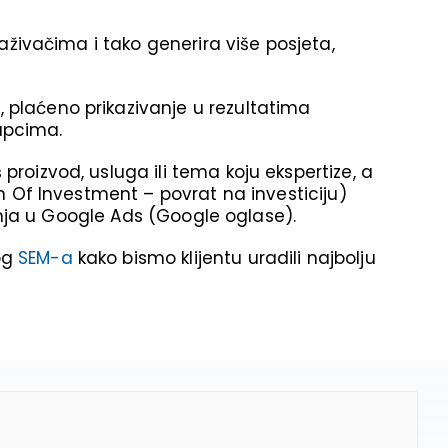
raživačima i tako generira više posjeta,
 plaćeno prikazivanje u rezultatima
upcima.
roizvod, usluga ili tema koju ekspertize, a
rn Of Investment – povrat na investiciju)
ranja u Google Ads (Google oglase).
og
SEM-a
kako bismo klijentu uradili najbolju