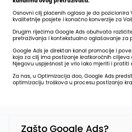
kanalima ovog pretraživača.
Osnovni cilj plaćenih oglasa je da pozicionira 
kvalitetnije posjete i konačno konverzije za V
Drugim riječima Google Ads obuhvata različite
pretraživanja i kontekstualno oglašavanje za
Google Ads je direktan kanal promocije i povez
koja za cilj ima postizanje kratkoročnih cilje
Njegovu uspješnost je vrlo lako mjeriti i prati
Za nas, u Optimizacija doo, Google Ads preds
optimizaciju troškova u procesu postizanja kra
Zašto Google Ads?