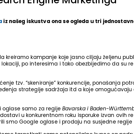
a
iz našeg iskustva ona se ogleda u tri jednostavn
reiramo kampanje koje jasno ciljaju željenu publ
okaciji, po interesima i tako obezbijedimo da su re
enje tzv. “skeniranje” konkurencije, ponašanja potr
eđenja strategije sadržaja itd a koje omogućavaju d
li oglase samo za regije
Bavarska i Baden-Württem
dostavi u konkurentnom roku isporuke izvan ovih regi
rili smo Google oglase i prodaju na susjedne regije 